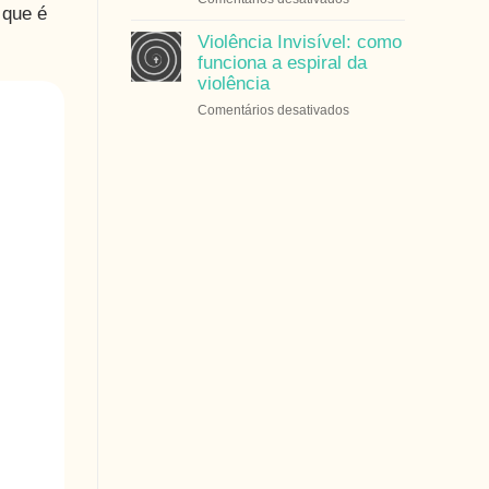
psicológica
 que é
Hábitos
e
Saudáveis:
Violência Invisível: como
neuropsicológica?
Pequenas
funciona a espiral da
Mudanças,
violência
Grandes
em
Comentários desativados
Resultados
Violência
Invisível:
como
funciona
a
espiral
da
violência