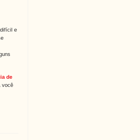
ifícil e
se
lguns
ia de
a você