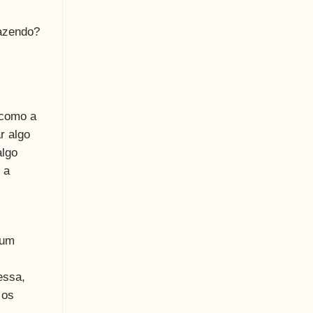
fazendo?
 como a
r algo
algo
 a
 um
essa,
 os