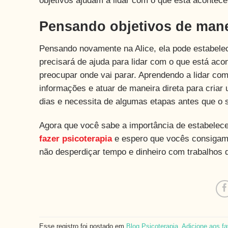
objetivos ajudam a lidar com o que está acontec
Pensando objetivos de mane
Pensando novamente na Alice, ela pode estabelece
precisará de ajuda para lidar com o que está ac
preocupar onde vai parar. Aprendendo a lidar co
informações e atuar de maneira direta para criar
dias e necessita de algumas etapas antes que o se
Agora que você sabe a importância de estabelecer
fazer psicoterapia
e espero que vocês consigam 
não desperdiçar tempo e dinheiro com trabalhos 
Esse registro foi postado em
Blog
,
Psicoterapia
.
Adicione aos fa