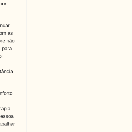
por
inuar
com as
bre não
s para
oi
tância
nforto
rapia
pessoa
abalhar