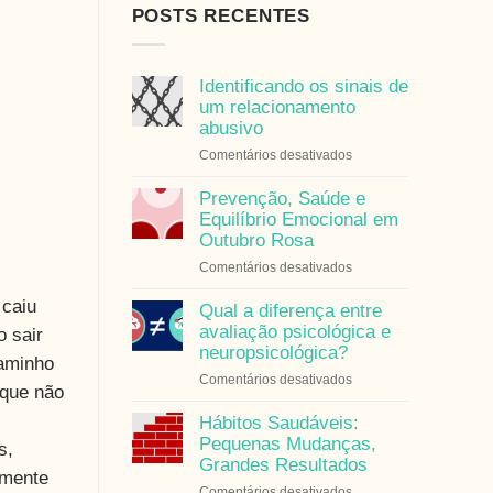
POSTS RECENTES
Identificando os sinais de
um relacionamento
abusivo
em
Comentários desativados
Identificando
os
Prevenção, Saúde e
sinais
Equilíbrio Emocional em
de
Outubro Rosa
um
em
Comentários desativados
relacionamento
Prevenção,
abusivo
 caiu
Saúde
Qual a diferença entre
e
avaliação psicológica e
o sair
Equilíbrio
neuropsicológica?
caminho
Emocional
em
Comentários desativados
em
 que não
Qual
Outubro
a
Hábitos Saudáveis:
Rosa
diferença
Pequenas Mudanças,
s,
entre
Grandes Resultados
amente
avaliação
em
Comentários desativados