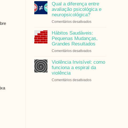
Saúde
Qual a diferença entre
e
avaliação psicológica e
Equilíbrio
neuropsicológica?
Emocional
em
Comentários desativados
obre
em
Qual
Outubro
a
Hábitos Saudáveis:
Rosa
diferença
Pequenas Mudanças,
entre
Grandes Resultados
avaliação
em
Comentários desativados
psicológica
Hábitos
e
Saudáveis:
Violência Invisível: como
neuropsicológica?
Pequenas
funciona a espiral da
Mudanças,
violência
Grandes
em
Comentários desativados
Resultados
Violência
ixa
Invisível:
como
funciona
a
espiral
da
violência