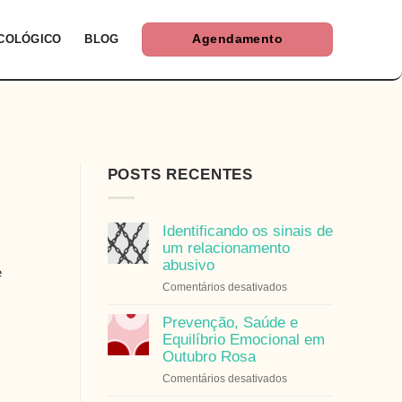
ICOLÓGICO
BLOG
Agendamento
POSTS RECENTES
Identificando os sinais de
um relacionamento
abusivo
e
em
Comentários desativados
Identificando
os
Prevenção, Saúde e
sinais
Equilíbrio Emocional em
de
Outubro Rosa
um
em
Comentários desativados
relacionamento
Prevenção,
abusivo