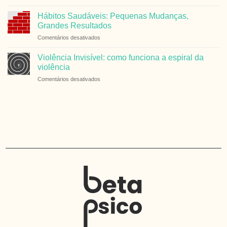
Qual
em
a
Outubro
Hábitos Saudáveis: Pequenas Mudanças,
diferença
Rosa
Grandes Resultados
entre
em
Comentários desativados
avaliação
Hábitos
psicológica
Saudáveis:
e
Violência Invisível: como funciona a espiral da
Pequenas
neuropsicológica?
violência
Mudanças,
em
Comentários desativados
Grandes
Violência
Resultados
Invisível:
como
funciona
a
espiral
da
violência