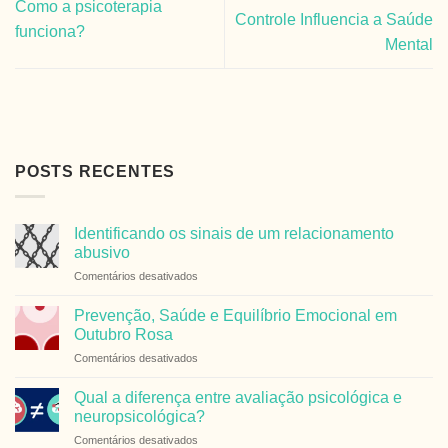
Como a psicoterapia
Controle Influencia a Saúde
funciona?
Mental
POSTS RECENTES
Identificando os sinais de um relacionamento
abusivo
em
Comentários desativados
Identificando
os
Prevenção, Saúde e Equilíbrio Emocional em
sinais
Outubro Rosa
de
em
Comentários desativados
um
Prevenção,
relacionamento
Saúde
abusivo
Qual a diferença entre avaliação psicológica e
e
neuropsicológica?
Equilíbrio
em
Comentários desativados
Emocional