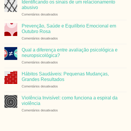
Identificando os sinais de um relacionamento
abusivo
em
Comentários desativados
Identificando
os
Prevenção, Saúde e Equilíbrio Emocional em
sinais
Outubro Rosa
de
em
Comentários desativados
um
Prevenção,
relacionamento
Saúde
abusivo
Qual a diferença entre avaliação psicológica e
e
neuropsicológica?
Equilíbrio
em
Comentários desativados
Emocional
Qual
em
a
Outubro
Hábitos Saudáveis: Pequenas Mudanças,
diferença
Rosa
Grandes Resultados
entre
em
Comentários desativados
avaliação
Hábitos
psicológica
Saudáveis:
e
Violência Invisível: como funciona a espiral da
Pequenas
neuropsicológica?
violência
Mudanças,
em
Comentários desativados
Grandes
Violência
Resultados
Invisível:
como
funciona