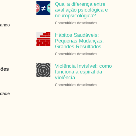
Saúde
Qual a diferença entre
e
avaliação psicológica e
Equilíbrio
neuropsicológica?
Emocional
em
Comentários desativados
cando
em
Qual
Outubro
a
Hábitos Saudáveis:
Rosa
diferença
Pequenas Mudanças,
entre
Grandes Resultados
avaliação
em
Comentários desativados
psicológica
Hábitos
e
Saudáveis:
Violência Invisível: como
neuropsicológica?
ções
Pequenas
funciona a espiral da
Mudanças,
violência
Grandes
em
Comentários desativados
Resultados
Violência
edade
Invisível:
como
funciona
a
espiral
da
violência