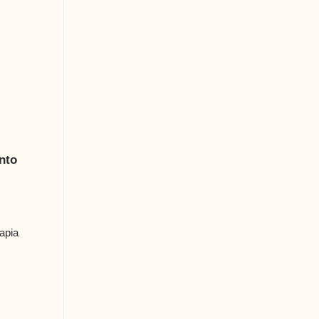
nto
apia