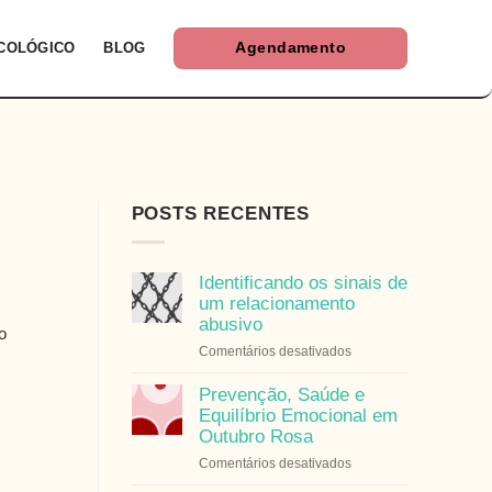
ICOLÓGICO
BLOG
Agendamento
POSTS RECENTES
Identificando os sinais de
um relacionamento
abusivo
o
em
Comentários desativados
Identificando
os
Prevenção, Saúde e
sinais
Equilíbrio Emocional em
de
Outubro Rosa
um
em
Comentários desativados
relacionamento
Prevenção,
abusivo