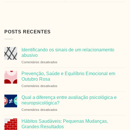
POSTS RECENTES
Identificando os sinais de um relacionamento
abusivo
em
Comentários desativados
Identificando
os
Prevenção, Saúde e Equilíbrio Emocional em
sinais
Outubro Rosa
de
em
Comentários desativados
um
Prevenção,
relacionamento
Saúde
abusivo
Qual a diferença entre avaliação psicológica e
e
neuropsicológica?
Equilíbrio
em
Comentários desativados
Emocional
Qual
em
a
Outubro
Hábitos Saudáveis: Pequenas Mudanças,
diferença
Rosa
Grandes Resultados
entre