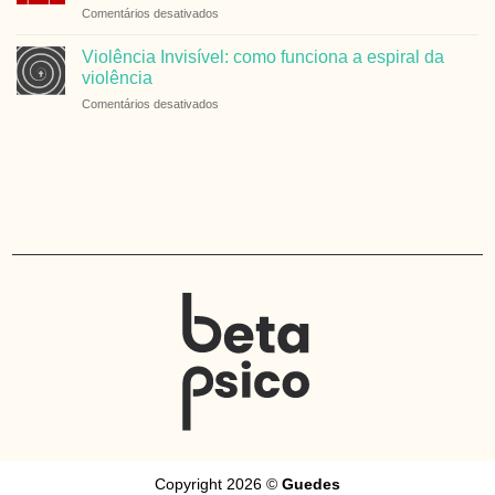
em
Comentários desativados
avaliação
Hábitos
psicológica
Saudáveis:
e
Violência Invisível: como funciona a espiral da
Pequenas
neuropsicológica?
violência
Mudanças,
em
Comentários desativados
Grandes
Violência
Resultados
Invisível:
como
funciona
a
espiral
da
violência
Copyright 2026 ©
Guedes